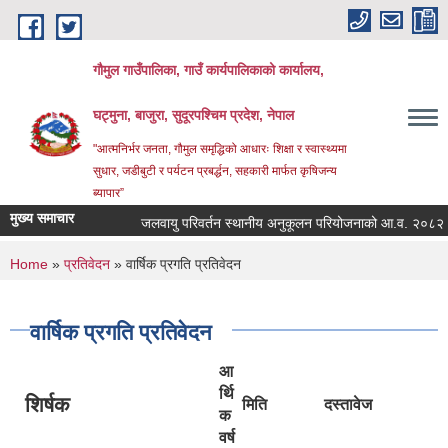
Skip to main content
गौमुल गाउँपालिका, गाउँ कार्यपालिकाको कार्यालय,
घट्मुना, बाजुरा, सुदूरपश्चिम प्रदेश, नेपाल
"आत्मनिर्भर जनता, गौमुल समृद्धिको आधारः शिक्षा र स्वास्थ्यमा
सुधार, जडीबुटी र पर्यटन प्रबर्द्धन, सहकारी मार्फत कृषिजन्य
ब्यापार”
मुख्य समाचार
जलवायु परिवर्तन स्थानीय अनुकूलन परियोजनाको आ.व. २०८२।
You are here
Home
»
प्रतिवेदन
» वार्षिक प्रगति प्रतिवेदन
वार्षिक प्रगति प्रतिवेदन
आ
र्थि
शिर्षक
मिति
दस्तावेज
क
वर्ष