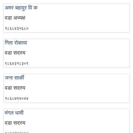
अमर बहादुर वि क
वडा अध्यक्ष
९८६८४३५६८०
गिता रोकाया
वडा सदस्य
९८६४३१८३०९
जना सार्की
वडा सदस्य
९८६८७९४०४४
मंगल धामी
वडा सदस्य