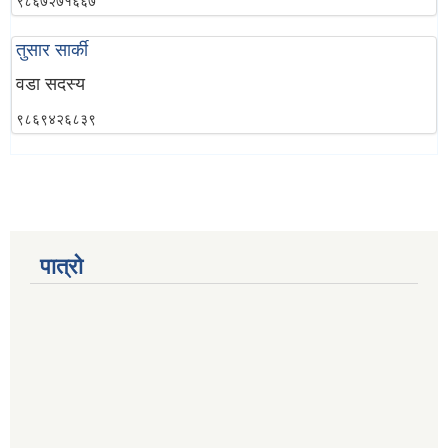
९८६७२७१६६७
तुसार सार्की
वडा सदस्य
९८६९४२६८३९
पात्रो