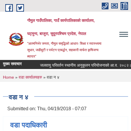
Skip to main content
गौमुल गाउँपालिका, गाउँ कार्यपालिकाको कार्यालय,
घट्मुना, बाजुरा, सुदूरपश्चिम प्रदेश, नेपाल
"आत्मनिर्भर जनता, गौमुल समृद्धिको आधारः शिक्षा र स्वास्थ्यमा
सुधार, जडीबुटी र पर्यटन प्रबर्द्धन, सहकारी मार्फत कृषिजन्य
ब्यापार”
मुख्य समाचार
जलवायु परिवर्तन स्थानीय अनुकूलन परियोजनाको आ.व. २०८२।८
You are here
Home
»
वडा कार्यालयहरु
» वडा न ४
वडा न ४
Submitted on:
Thu, 04/19/2018 - 07:07
वडा पदाधिकारी