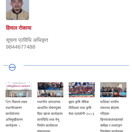
हिमाल राेकाया
सूचना प्रविधि अधिकृत
9844677488
दिगो विकास लक्ष्य
स्थानीय उत्पादनमा
बृहत कृषि जैविक
पालिका स्तरीय
स्थानीयकरण
आधारित पोषणयुक्त
विविधता तथा कृषि
स्वास्थ्य क्षेत्रमा
कार्ययोजना
दिवा खाजा कार्यक्रम
मेला प्रदर्शनी-२०८३
गरिएका
अभिमुखीकरण
कार्यविधि तथा मेनु
क्रियाकलापहरुको
कार्यक्रम ।
निर्माण कार्यशाला
समीक्षा र तथ्याङ्ग
संचालनका
विश्लेषण कार्यक्रम