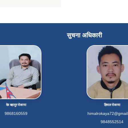
सुचना अधिकारी
देव बहादुर रोकाया
हिमाल रोकाया
9868160559
himalrokaya72@gmai
9848552514