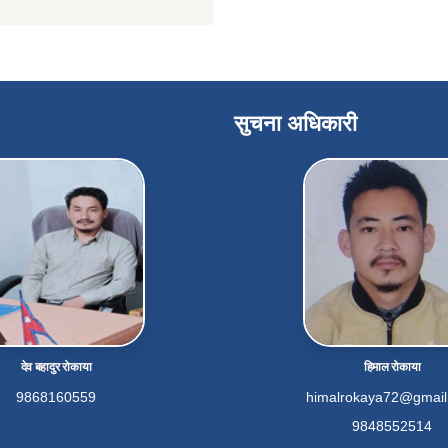
सुचना अधिकारी
देव बहादुर रोकाया
हिमाल रोकाया
9868160559
himalrokaya72@gmai
9848552514