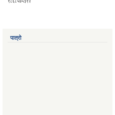
९८६८५७५३९२
पात्रो