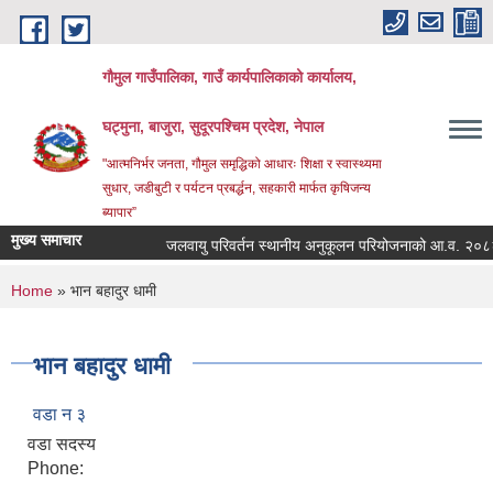
Skip to main content
गौमुल गाउँपालिका, गाउँ कार्यपालिकाको कार्यालय,
घट्मुना, बाजुरा, सुदूरपश्चिम प्रदेश, नेपाल
"आत्मनिर्भर जनता, गौमुल समृद्धिको आधारः शिक्षा र स्वास्थ्यमा
सुधार, जडीबुटी र पर्यटन प्रबर्द्धन, सहकारी मार्फत कृषिजन्य
ब्यापार”
मुख्य समाचार
जलवायु परिवर्तन स्थानीय अनुकूलन परियोजनाको आ.व. २०८२
You are here
Home
» भान बहादुर धामी
भान बहादुर धामी
वडा न ३
वडा सदस्य
Phone: