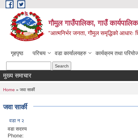
Skip to main content
गौमुल गाउँपालिका, गाउँ कार्यपालिका
"आत्मनिर्भर जनता, गौमुल समृद्धिको आधारः शिक्
गृहपृष्ठ
परिचय
वडा कार्यालयहरु
कार्यक्रम तथा परियो
Search form
Search
मुख्य समाचार
You are here
Home
» जवा सार्की
जवा सार्की
वडा न २
वडा सदस्य
Phone: