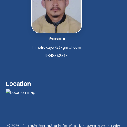
हिमाल रोकाया
himalrokaya72@gmail.com
9848552514
Location
© 2026 गौमुल गाउँपालिका, गाउँ कार्यपालिकाको कार्यालय, घट्मुना, बाजुरा, सुदूरपश्चिम